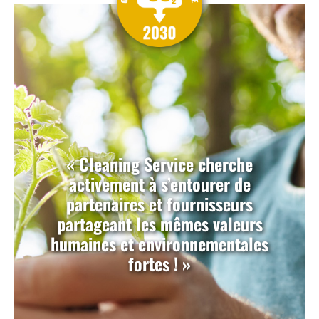
« Cleaning Service cherche
activement à s’entourer de
partenaires et fournisseurs
partageant les mêmes valeurs
humaines et environnementales
fortes ! »